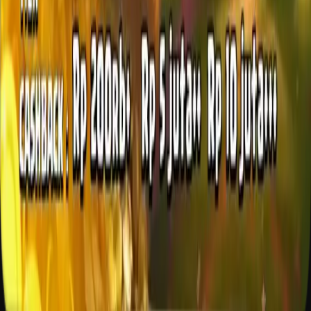
ramah dan profesional, setiap masalah atau pertanyaan
yang Anda hadapi dapat segera diselesaikan. Ini
memastikan bahwa Anda dapat bermain dengan tenang
dan menikmati pengalaman tanpa gangguan.
Jika Anda mencari platform slot online dengan
RTP
tinggi
dan peluang menang besar, LXTOTO adalah
tempat yang tepat untuk Anda. Nikmati permainan slot
gacor dan raih jackpot besar di LXTOTO sekarang!
Lihat Semua
home
explore
promo
dompet
livechat