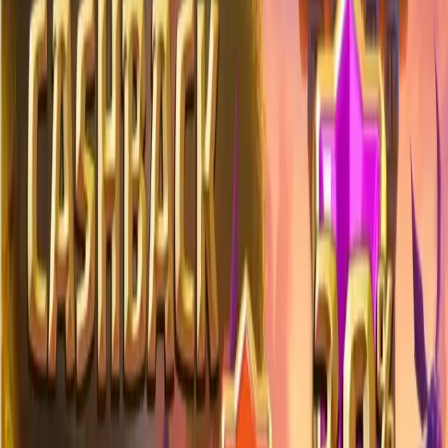
• Bonus cashback dibagikan setiap hari Selasa.
• Bonus cashback dapat diklaim dengan 2 cara yaitu
dengan klik tombol "klaim" pada:
• kotak hadiah widget, atau
• menu bonus dashboard (bersamaan dengan klaim
bonus lainnya).
• Bonus cashback yang sudah diklaim akan masuk ke
saldo akun dan dapat dimainkan atau di-withdraw
langsung.
Ketentuan Lainnya :
• Promo cashback TIDAK BISA digabungkan dengan
promo lainnya.