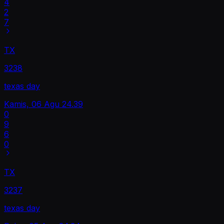
4
2
7
TX
3238
texas day
Kamis, 06 Agu
24.39
0
9
6
0
TX
3237
texas day