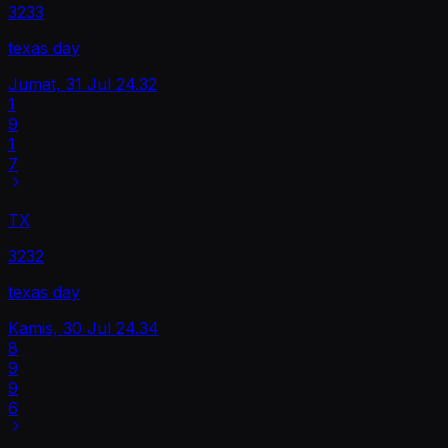
3233
texas day
Jumat, 31 Jul
24.32
1
9
1
7
TX
3232
texas day
Kamis, 30 Jul
24.34
8
9
9
6