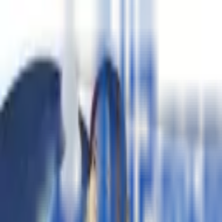
Daftar
Masuk
casino
Cari Permainan
fury of anubis
world cup 2026
super sic bo
spire+
all stars - world cup 2026
crash game
for you
slot
live casino
4
arcade
fishing
2603
635
104
21
Provider :
All
Filter :
TERKENAL
Clash of Clans Crash Mania SUPER RICH
SUPER RICH