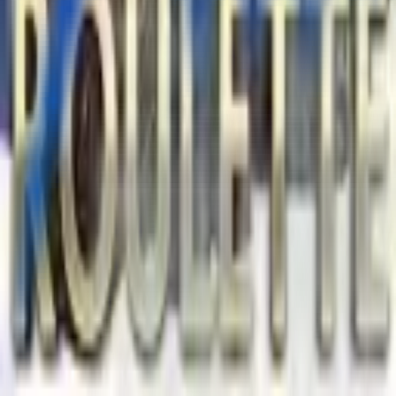
ramah dan profesional, setiap masalah atau pertanyaan
yang Anda hadapi dapat segera diselesaikan. Ini
memastikan bahwa Anda dapat bermain dengan tenang
dan menikmati pengalaman tanpa gangguan.
Jika Anda mencari platform slot online dengan
RTP
tinggi
dan peluang menang besar, LXTOTO adalah
tempat yang tepat untuk Anda. Nikmati permainan slot
gacor dan raih jackpot besar di LXTOTO sekarang!
Lihat Semua
home
explore
promo
dompet